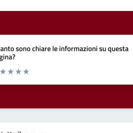
anto sono chiare le informazioni su questa
gina?
a da 1 a 5 stelle la pagina
ta 1 stelle su 5
Valuta 2 stelle su 5
Valuta 3 stelle su 5
Valuta 4 stelle su 5
Valuta 5 stelle su 5