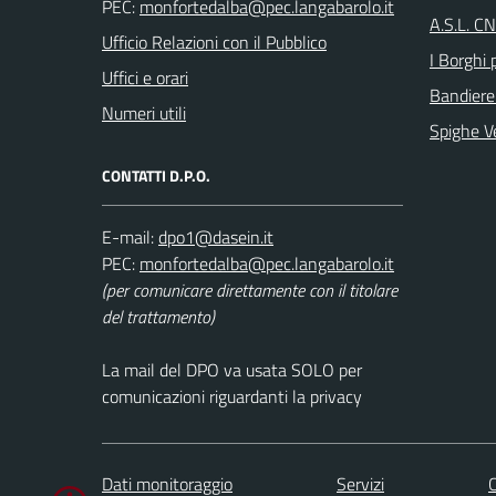
PEC:
A.S.L. C
Ufficio Relazioni con il Pubblico
I Borghi p
Uffici e orari
Bandiere
Numeri utili
Spighe V
CONTATTI D.P.O.
E-mail:
PEC:
(per comunicare direttamente con il titolare
del trattamento)
La mail del DPO va usata SOLO per
comunicazioni riguardanti la privacy
Dati monitoraggio
Servizi
C