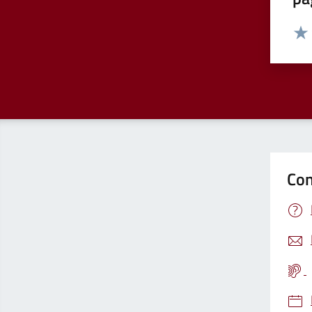
Valut
Valu
Con