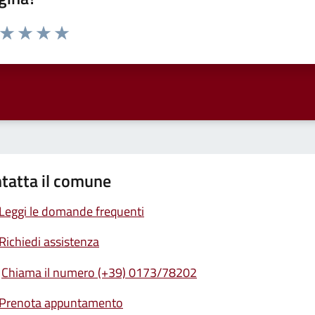
a da 1 a 5 stelle la pagina
ta 1 stelle su 5
Valuta 2 stelle su 5
Valuta 3 stelle su 5
Valuta 4 stelle su 5
Valuta 5 stelle su 5
tatta il comune
Leggi le domande frequenti
Richiedi assistenza
Chiama il numero (+39) 0173/78202
Prenota appuntamento