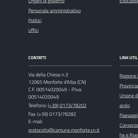
Organi di governo
Educazio
Personale amministrativo
Politici
Uffici
CONTATTI
LINK UTIL
Via della Chiesa n.3
Regione
12065 Monforte d'Alba (CN)
Provinci
C.F. 00514020049 - P.Iva:
Unione di
00514020049
Telefono:
(+39) 0173/78202
arolo
Fax: (+39) 0173/78282
Paesaggi
E-mail:
Consorzi
he e Roe