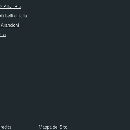
N2 Alba-Bra
iù belli d'Italia
 Arancioni
erdi
redits
Mappa del Sito