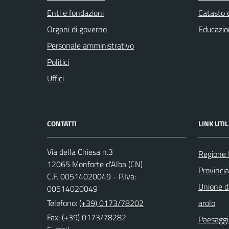
Enti e fondazioni
Catasto e
Organi di governo
Educazio
Personale amministrativo
Politici
Uffici
CONTATTI
LINK UTIL
Via della Chiesa n.3
Regione
12065 Monforte d'Alba (CN)
Provinci
C.F. 00514020049 - P.Iva:
Unione di
00514020049
Telefono:
(+39) 0173/78202
arolo
Fax: (+39) 0173/78282
Paesaggi