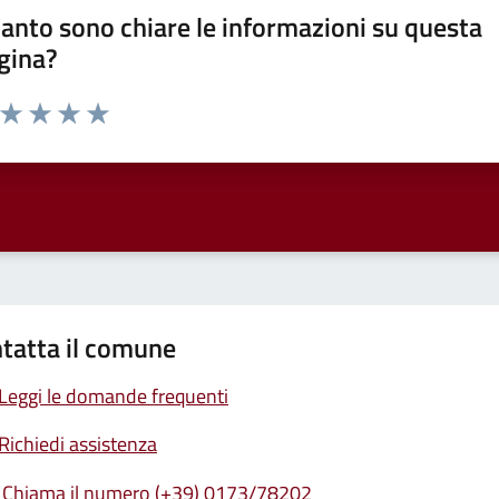
anto sono chiare le informazioni su questa
gina?
a da 1 a 5 stelle la pagina
ta 1 stelle su 5
Valuta 2 stelle su 5
Valuta 3 stelle su 5
Valuta 4 stelle su 5
Valuta 5 stelle su 5
tatta il comune
Leggi le domande frequenti
Richiedi assistenza
Chiama il numero (+39) 0173/78202