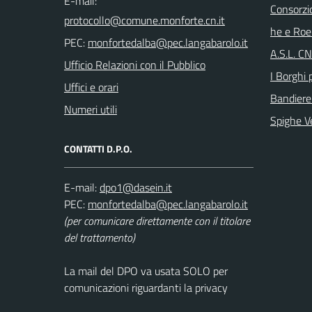
E-mail:
Consorzi
he e Roe
PEC:
A.S.L. C
Ufficio Relazioni con il Pubblico
I Borghi p
Uffici e orari
Bandiere
Numeri utili
Spighe V
CONTATTI D.P.O.
E-mail:
PEC:
(per comunicare direttamente con il titolare
del trattamento)
La mail del DPO va usata SOLO per
comunicazioni riguardanti la privacy