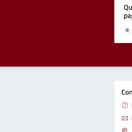
Qu
pa
Valut
Valu
Con