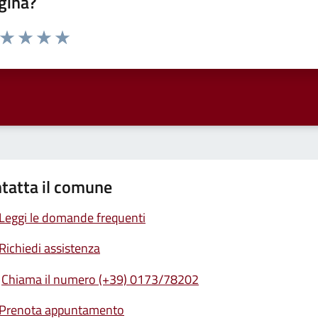
gina?
a da 1 a 5 stelle la pagina
ta 1 stelle su 5
Valuta 2 stelle su 5
Valuta 3 stelle su 5
Valuta 4 stelle su 5
Valuta 5 stelle su 5
tatta il comune
Leggi le domande frequenti
Richiedi assistenza
Chiama il numero (+39) 0173/78202
Prenota appuntamento