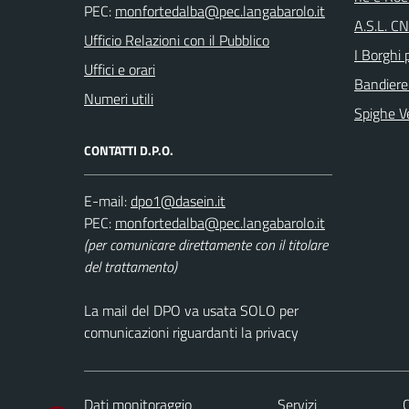
PEC:
A.S.L. C
Ufficio Relazioni con il Pubblico
I Borghi p
Uffici e orari
Bandiere
Numeri utili
Spighe V
CONTATTI D.P.O.
E-mail:
PEC:
(per comunicare direttamente con il titolare
del trattamento)
La mail del DPO va usata SOLO per
comunicazioni riguardanti la privacy
Dati monitoraggio
Servizi
C