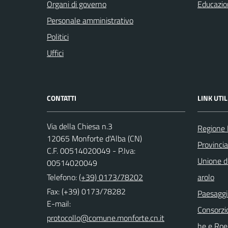
Organi di governo
Educazio
Personale amministrativo
Politici
Uffici
CONTATTI
LINK UTIL
Via della Chiesa n.3
Regione
12065 Monforte d'Alba (CN)
Provinci
C.F. 00514020049 - P.Iva:
Unione di
00514020049
Telefono:
(+39) 0173/78202
arolo
Fax: (+39) 0173/78282
Paesaggi
E-mail:
Consorzi
he e Roe