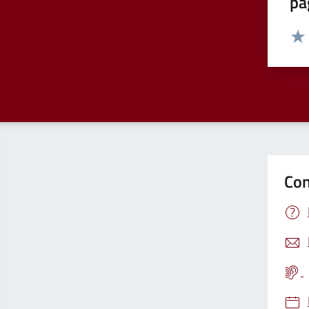
pa
Valut
Valu
Con