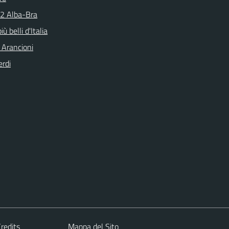
N2 Alba-Bra
iù belli d'Italia
 Arancioni
erdi
redits
Mappa del Sito