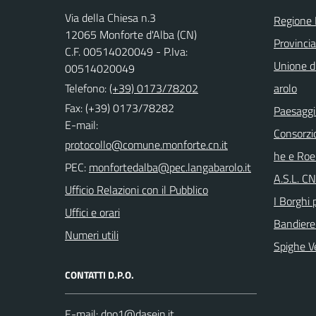
Via della Chiesa n.3
Regione
12065 Monforte d'Alba (CN)
Provinci
C.F. 00514020049 - P.Iva:
Unione di
00514020049
Telefono:
(+39) 0173/78202
arolo
Fax: (+39) 0173/78282
Paesaggi
E-mail:
Consorzi
he e Roe
PEC:
A.S.L. C
Ufficio Relazioni con il Pubblico
I Borghi p
Uffici e orari
Bandiere
Numeri utili
Spighe V
CONTATTI D.P.O.
E-mail: