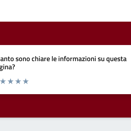
anto sono chiare le informazioni su questa
gina?
a da 1 a 5 stelle la pagina
ta 1 stelle su 5
Valuta 2 stelle su 5
Valuta 3 stelle su 5
Valuta 4 stelle su 5
Valuta 5 stelle su 5