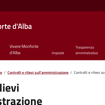
rte d'Alba
Vivere Monforte
Trasparenza
d'Alba
Imposte
amministrativa
te
/
Controlli e rilievi sull'amministrazione
/
Controlli e rilievi 
lievi
strazione