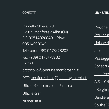
CONTATTI
LINK UTIL
Via della Chiesa n.3
Regione
12065 Monforte d'Alba (CN)
Provinci
C.F. 00514020049 - P.Iva:
Unione di
00514020049
Telefono:
(+39) 0173/78202
arolo
Fax: (+39) 0173/78282
Paesaggi
E-mail:
Consorzi
he e Roe
PEC:
A.S.L. C
Ufficio Relazioni con il Pubblico
I Borghi p
Uffici e orari
Bandiere
Numeri utili
Spighe V