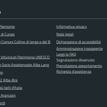
I
 Piemonte
Informativa privacy
a di Cuneo
Note legali
 Comuni Colline di langa e del B
Dichiarazione di accessibilità
Amministrazione trasparente
Leggi le FAQ
 Vitivinicoli Patrimonio UNESCO
Segnalazione disservizio
o Socio Assistenziale Alba Lang
Prenotazione appuntamento
Richiesta d'assistenza
ro
N2 Alba-Bra
iù belli d'Italia
 Arancioni
erdi