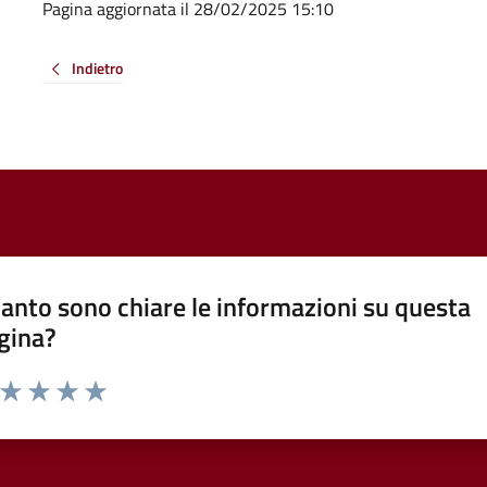
Pagina aggiornata il 28/02/2025 15:10
Indietro
anto sono chiare le informazioni su questa
gina?
a da 1 a 5 stelle la pagina
ta 1 stelle su 5
Valuta 2 stelle su 5
Valuta 3 stelle su 5
Valuta 4 stelle su 5
Valuta 5 stelle su 5