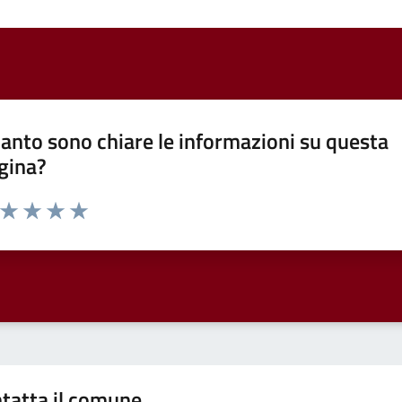
anto sono chiare le informazioni su questa
gina?
a da 1 a 5 stelle la pagina
ta 1 stelle su 5
Valuta 2 stelle su 5
Valuta 3 stelle su 5
Valuta 4 stelle su 5
Valuta 5 stelle su 5
tatta il comune