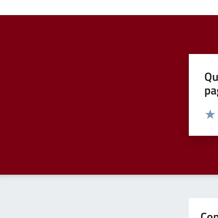
Qu
pa
Valut
Valu
Con