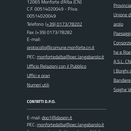
12065 Monforte d'Alba (CN)
Provinci
C.F. 00514020049 - P.Iva:
Unione di
00514020049
Telefono:
(+39) 0173/78202
arolo
Fax: (+39) 0173/78282
Paesaggi
E-mail:
Consorzi
he e Roe
PEC:
A.S.L. C
Ufficio Relazioni con il Pubblico
I Borghi p
Uffici e orari
Bandiere
Numeri utili
Spighe V
CONTATTI D.P.O.
E-mail:
PEC: