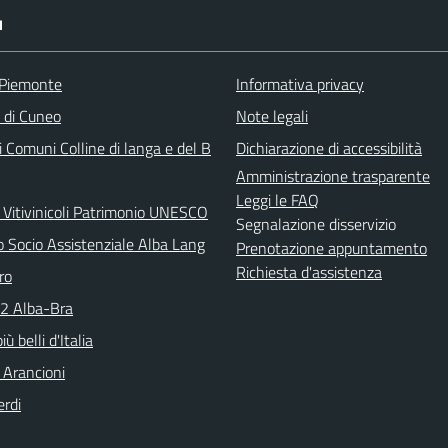
I
 Piemonte
Informativa privacy
a di Cuneo
Note legali
 Comuni Colline di langa e del B
Dichiarazione di accessibilità
Amministrazione trasparente
Leggi le FAQ
 Vitivinicoli Patrimonio UNESCO
Segnalazione disservizio
o Socio Assistenziale Alba Lang
Prenotazione appuntamento
Richiesta d'assistenza
ro
N2 Alba-Bra
iù belli d'Italia
 Arancioni
erdi