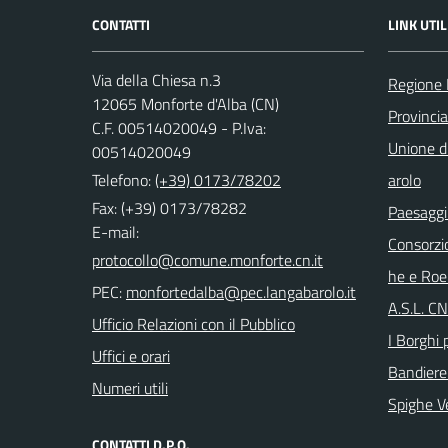
CONTATTI
LINK UTIL
Via della Chiesa n.3
Regione
12065 Monforte d'Alba (CN)
Provinci
C.F. 00514020049 - P.Iva:
Unione di
00514020049
Telefono:
(+39) 0173/78202
arolo
Fax: (+39) 0173/78282
Paesaggi
E-mail:
Consorzi
he e Roe
PEC:
A.S.L. C
Ufficio Relazioni con il Pubblico
I Borghi p
Uffici e orari
Bandiere
Numeri utili
Spighe V
CONTATTI D.P.O.