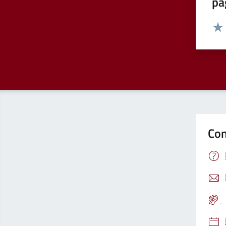
pa
Valut
Valu
Con