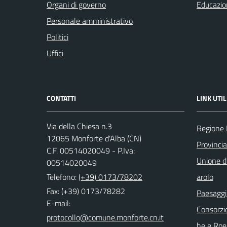
Organi di governo
Educazio
Personale amministrativo
Politici
Uffici
CONTATTI
LINK UTIL
Via della Chiesa n.3
Regione
12065 Monforte d'Alba (CN)
Provinci
C.F. 00514020049 - P.Iva:
Unione di
00514020049
Telefono:
(+39) 0173/78202
arolo
Fax: (+39) 0173/78282
Paesaggi
E-mail:
Consorzi
he e Roe