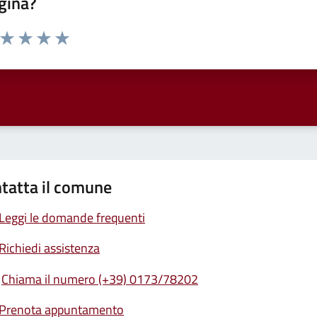
gina?
a da 1 a 5 stelle la pagina
ta 1 stelle su 5
Valuta 2 stelle su 5
Valuta 3 stelle su 5
Valuta 4 stelle su 5
Valuta 5 stelle su 5
tatta il comune
Leggi le domande frequenti
Richiedi assistenza
Chiama il numero (+39) 0173/78202
Prenota appuntamento