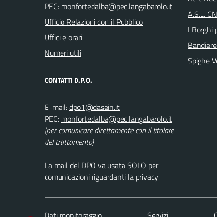
PEC:
A.S.L. C
Ufficio Relazioni con il Pubblico
I Borghi p
Uffici e orari
Bandiere
Numeri utili
Spighe V
CONTATTI D.P.O.
E-mail:
PEC:
(per comunicare direttamente con il titolare
del trattamento)
La mail del DPO va usata SOLO per
comunicazioni riguardanti la privacy
Dati monitoraggio
Servizi
C