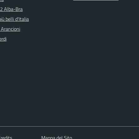
N2 Alba-Bra
iù belli d'Italia
 Arancioni
erdi
redits
Mappa del Sito