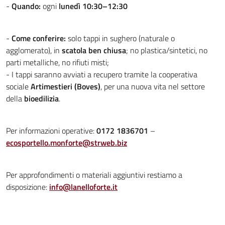
-
Quando:
ogni
lunedì 10:30–12:30
-
Come conferire:
solo tappi in sughero (naturale o
agglomerato), in
scatola ben chiusa
; no plastica/sintetici, no
parti metalliche, no rifiuti misti;
- I tappi saranno avviati a recupero tramite la cooperativa
sociale
Artimestieri (Boves)
, per una nuova vita nel settore
della
bioedilizia
.
Per informazioni operative:
0172 1836701
–
ecosportello.monforte@strweb.biz
Per approfondimenti o materiali aggiuntivi restiamo a
disposizione:
info@lanelloforte.it