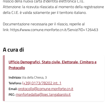
rilascio della nuova carta d'identità elettronica C.I.E.
Attenzione: la ricevuta rilasciata al momento della registrazione
della C.I.E. è valida solamente per il territorio italiano.
Documentazione necessaria per il rilascio, reperile al
link: https://www.comune.monforte.cn.it/Servizi?ID=126463
A cura di
Ufficio Demografici, Stato civile, Elettorale, Cimitero e
Protocollo
Indirizzo:
Via della Chiesa, 3
(+39) 0173/78202 int. 1
Telefono:
protocollo@comune.monforte.cn.it
Email:
monfortedalba@pec.langabarolo.it
PEC: