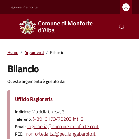
Regione Piemonte
Comune di Monforte
d'Alba
Home
/
Argomenti
/
Bilancio
Bilancio
Questo argomento è gestito da:
Ufficio Ragioneria
Indirizzo:
Via della Chiesa, 3
(+39) 0173/78202 int. 2
Telefono:
ragioneria@comune.monforte.cn.it
Email:
monfortedalba@pec.langabarolo.it
PEC: